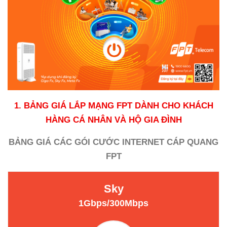
1. BẢNG GIÁ LẮP MẠNG FPT DÀNH CHO KHÁCH
HÀNG CÁ NHÂN VÀ HỘ GIA ĐÌNH
BẢNG GIÁ CÁC GÓI CƯỚC INTERNET CÁP QUANG
FPT
Sky
1Gbps/300Mbps