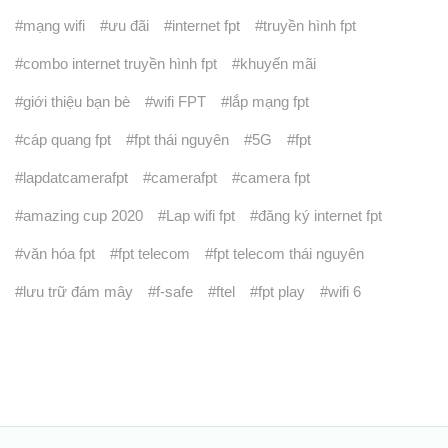
mạng wifi
ưu đãi
internet fpt
truyền hình fpt
combo internet truyền hình fpt
khuyến mãi
giới thiệu bạn bè
wifi FPT
lắp mạng fpt
cáp quang fpt
fpt thái nguyên
5G
fpt
lapdatcamerafpt
camerafpt
camera fpt
amazing cup 2020
Lap wifi fpt
đăng ký internet fpt
văn hóa fpt
fpt telecom
fpt telecom thái nguyên
lưu trữ đám mây
f-safe
ftel
fpt play
wifi 6