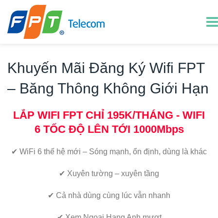
Khuyến Mãi Đăng Ký Wifi FPT
– Băng Thông Không Giới Hạn
LẮP WIFI FPT CHỈ 195K/THÁNG - WIFI
6
TỐC ĐỘ LÊN TỚI 1000Mbps
✔
WiFi 6 thế hệ mới – Sóng mạnh, ổn định, dùng là khác
✔
Xuyên tường – xuyên tầng
✔
Cả nhà dùng cùng lúc vẫn nhanh
✔
Xem Ngoại Hạng Anh mượt