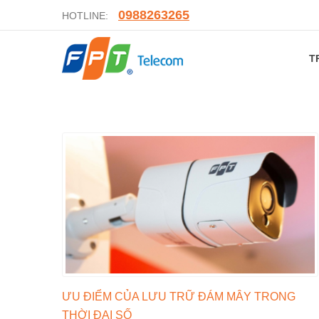
0988263265
HOTLINE:
T
ƯU ĐIỂM CỦA LƯU TRỮ ĐÁM MÂY TRONG
THỜI ĐẠI SỐ