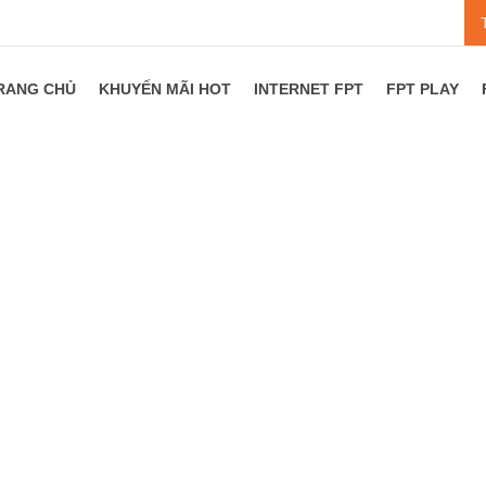
RANG CHỦ
KHUYẾN MÃI HOT
INTERNET FPT
FPT PLAY